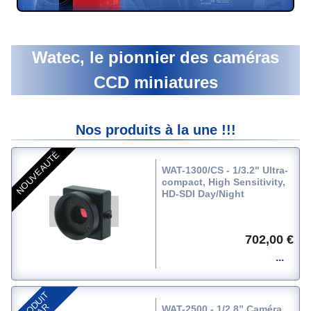
Watec, le pionnier des caméras
CCD miniatures
Nos produits à la une !!!
NOUVEAUTÉ
WAT-1300/CS - 1/3.2" Ultra-
compact, High Sensitivity,
HD-SDI Day/Night
702,00 €
P
R
O
D
U
I
T
S
T
A
WAT-2500 - 1/2.8” Caméra