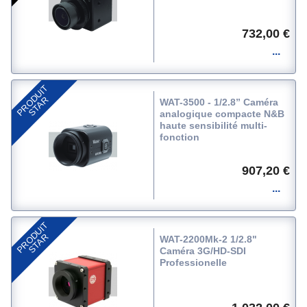
732,00 €
P
R
O
D
U
I
T
S
T
A
R
WAT-3500 - 1/2.8” Caméra
analogique compacte N&B
haute sensibilité multi-
fonction
907,20 €
P
R
O
D
U
I
T
S
T
A
R
WAT-2200Mk-2 1/2.8"
Caméra 3G/HD-SDI
Professionelle