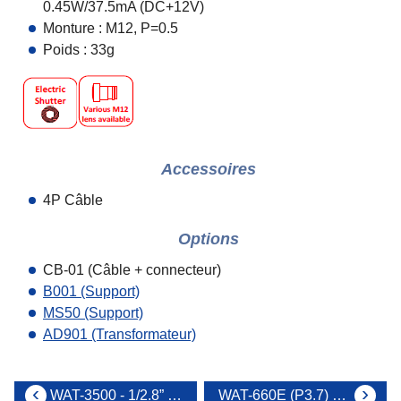
0.45W/37.5mA (DC+12V)
Monture : M12, P=0.5
Poids : 33g
Accessoires
4P Câble
Options
CB-01 (Câble + connecteur)
B001 (Support)
MS50 (Support)
AD901 (Transformateur)
WAT-3500 - 1/2.8” Caméra analogique compacte N&B haute sensibilité multi-fonction
WAT-660E (P3.7) - 1/4" Caméra Miniature avec objectif Pinhole intégré