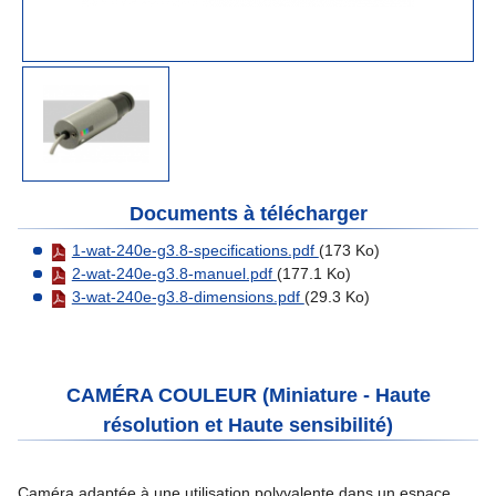
Documents à télécharger
1-wat-240e-g3.8-specifications.pdf
(173 Ko)
2-wat-240e-g3.8-manuel.pdf
(177.1 Ko)
3-wat-240e-g3.8-dimensions.pdf
(29.3 Ko)
CAMÉRA COULEUR (Miniature - Haute
résolution et Haute sensibilité)
Caméra adaptée à une utilisation polyvalente dans un espace