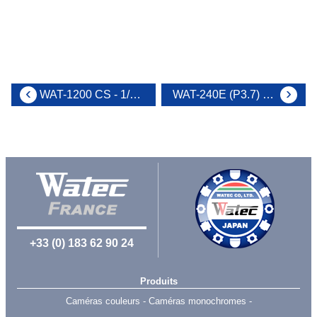
WAT-1200 CS - 1/3.2" Caméra jour/nuit compacte haute sensibilité
WAT-240E (P3.7) - 1/4" Caméra pinhole cylindrique miniature
+33 (0) 183 62 90 24
Produits
Caméras couleurs
Caméras monochromes